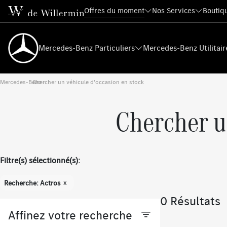
Offres du moment
Nos Services
Boutiqu
Mercedes-Benz Particuliers
Mercedes-Benz Utilitair
Mercedes-Benz
Chercher un véhicule d'occasion en stock
›
Chercher u
Filtre(s) sélectionné(s):
x
Recherche: Actros
0 Résultats
Affinez votre recherche