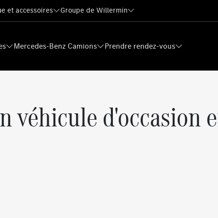
e et accessoires
Groupe de Willermin
es
Mercedes-Benz Camions
Prendre rendez-vous
n véhicule d'occasion e