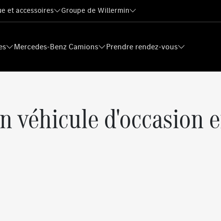
e et accessoires
Groupe de Willermin
es
Mercedes-Benz Camions
Prendre rendez-vous
n véhicule d'occasion e