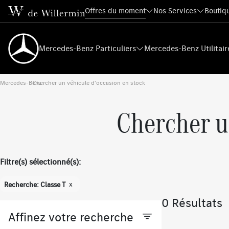
Offres du moment
Nos Services
Boutiqu
Mercedes-Benz Particuliers
Mercedes-Benz Utilitair
Mercedes-Benz
Chercher un véhicule d'occasion en stock
›
Chercher u
Filtre(s) sélectionné(s):
x
Recherche: Classe T
0 Résultats
Affinez votre recherche