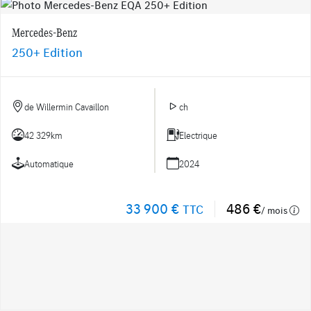
Mercedes-Benz
250+ Edition
de Willermin Cavaillon
ch
42 329km
Electrique
Automatique
2024
33 900 €
486 €
TTC
/ mois