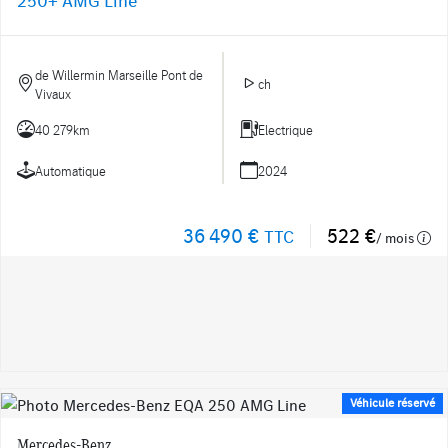
250+ AMG Line
de Willermin Marseille Pont de
ch
Vivaux
40 279km
Electrique
Automatique
2024
36 490 €
522 €
TTC
/ mois
Véhicule réservé
Mercedes-Benz