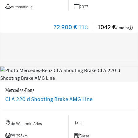
Automatique
2027
72 900 €
1042 €
TTC
/ mois
Mercedes-Benz
CLA 220 d Shooting Brake AMG Line
de Willermin Arles
ch
99 293km
Diesel