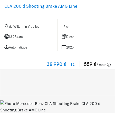
CLA 200 d Shooting Brake AMG Line
de Willermin Vitrolles
ch
13 284km
Diesel
Automatique
2025
38 990 €
559 €
TTC
/ mois