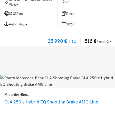
ch
Vivaux
37 335km
Diesel
Automatique
2023
35 990 €
516 €
TTC
/ mois
Mercedes-Benz
CLA 250 e Hybrid EQ Shooting Brake AMG Line