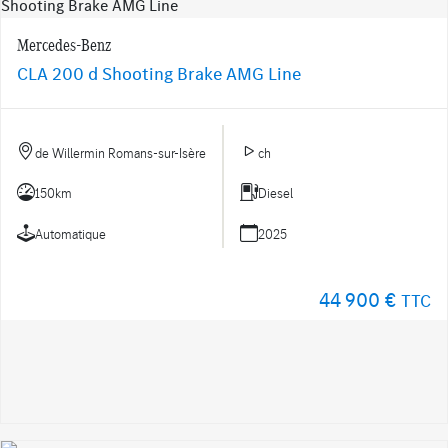
Mercedes-Benz
CLA 200 d Shooting Brake AMG Line
de Willermin Romans-sur-Isère
ch
150km
Diesel
Automatique
2025
44 900 €
TTC