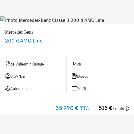
Mercedes-Benz
200 d AMG Line
de Willermin Orange
ch
8 697km
Diesel
Automatique
2026
35 990 €
516 €
TTC
/ mois