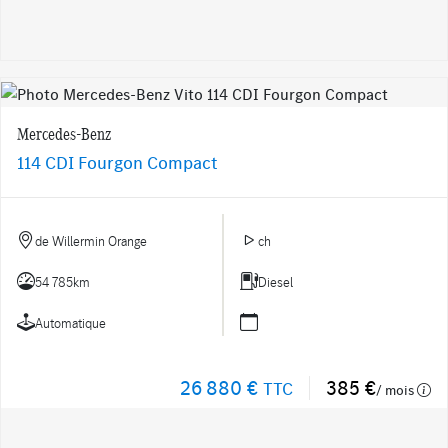
Mercedes-Benz
114 CDI Fourgon Compact
de Willermin Orange
ch
54 785km
Diesel
Automatique
26 880 €
385 €
TTC
/ mois