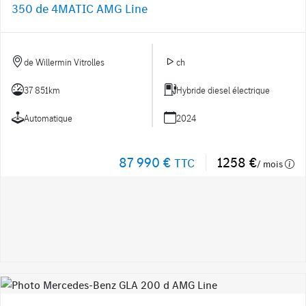
350 de 4MATIC AMG Line
de Willermin Vitrolles
ch
37 851km
Hybride diesel électrique
Automatique
2024
87 990 €
1258 €
TTC
/ mois