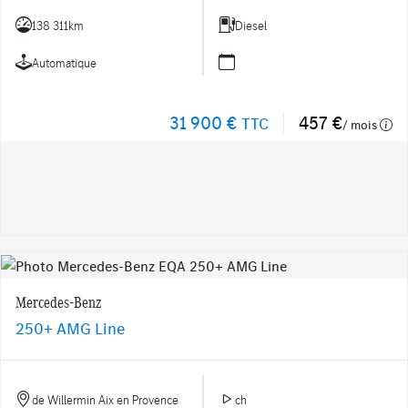
138 311km
Diesel
Automatique
31 900 €
457 €
TTC
/ mois
Mercedes-Benz
250+ AMG Line
de Willermin Aix en Provence
ch