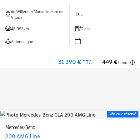
de Willermin Marseille Pont de
ch
Vivaux
48 058km
Diesel
Automatique
31 390 €
449 €
TTC
/ mois
Véhicule réservé
Mercedes-Benz
200 AMG Line