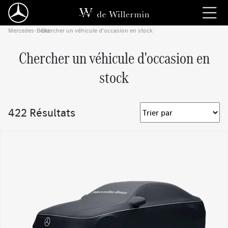
Mercedes-Benz
Chercher un véhicule d'occasion en stock
›
Chercher un véhicule d'occasion en
stock
422 Résultats