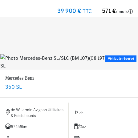
39 900 €
571 €
TTC
/ mois
Véhicule réservé
Mercedes-Benz
350 SL
de Willermin Avignon Utilitaires
ch
& Poids Lourds
67 156km
Gaz