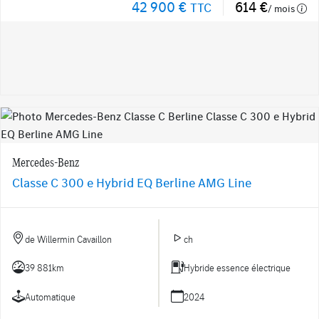
42 900 €
614 €
TTC
/ mois
Mercedes-Benz
Classe C 300 e Hybrid EQ Berline AMG Line
de Willermin Cavaillon
ch
39 881km
Hybride essence électrique
Automatique
2024