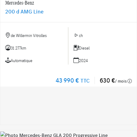
Mercedes-Benz
200 d AMG Line
de Willermin Vitrolles
ch
31 277km
Diesel
Automatique
2024
43 990 €
630 €
TTC
/ mois