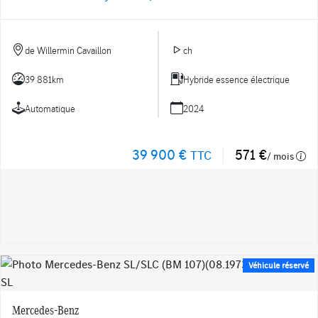
de Willermin Cavaillon
ch
39 881km
Hybride essence électrique
Automatique
2024
39 900 €
571 €
TTC
/ mois
Véhicule réservé
Mercedes-Benz