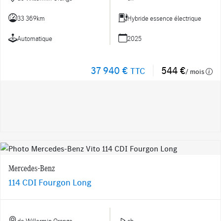
33 369km
Hybride essence électrique
Automatique
2025
37 940 €
544 €
TTC
/ mois
Mercedes-Benz
114 CDI Fourgon Long
de Willermin Orange
ch