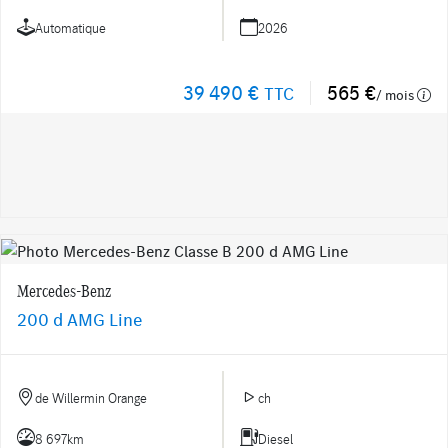
Automatique
2026
39 490 €
565 €
TTC
/ mois
Mercedes-Benz
200 d AMG Line
de Willermin Orange
ch
8 697km
Diesel