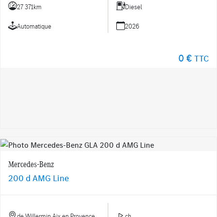
27 371km
Diesel
Automatique
2026
0 €
TTC
Mercedes-Benz
200 d AMG Line
de Willermin Aix en Provence
ch