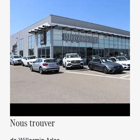
Toit ouvrant panoramique
Boite de vitesses automatique 8G-DCT
Palettes de changements de rapports
Instrumentation digitale avec écran 10''
Affichage tête haute
Système de contrôle de la pression des pneumatiques
Suspensions confort
Rétroviseurs extérieurs rabattables et déployables
électriquement
Caméras panoramiques 360°
Avertisseur de limitation de vitesse
Ciel de pavillon en tissu noir
Système multimédia MBUX
Radio digitale
Pare soleil avec mirroir de courtoisie éclairé
Climatisation automatique THERMOTRONIC
Nous trouver
Assistant de feux de route Plus
Prise de recharge
de Willermin Arles