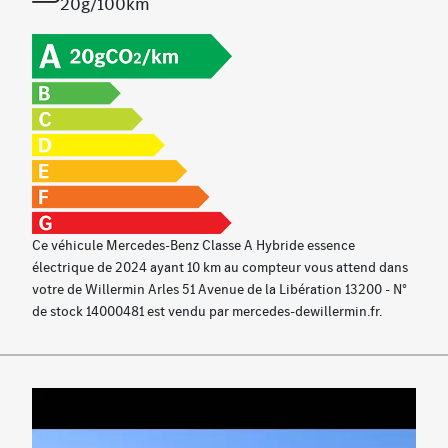
Freinage d'urgence assisté actif
20g/100km
Antenne GPS
Avertisseur de sortie du véhicule à l'arrêt
Siège conducteur à réglages électriques avec
fonction Mémoires
Filet au dos des sièges avant
Banquette arrière rabattable
Airbag genou
Double porte-gobelets
Essuie-glaces avec détecteur de pluie
Ce véhicule Mercedes-Benz Classe A Hybride essence
Système d’appel d’urgence Mercedes-Benz
électrique de 2024 ayant 10 km au compteur vous attend dans
Fonctionnalités élargies MBUX
votre de Willermin Arles 51 Avenue de la Libération 13200 - N°
Module de communication (LTE) pour l'utilisation des
de stock 14000481 est vendu par mercedes-dewillermin.fr.
services connectés
Navigation par disque dur
Préinstallation pour Live Traffic Information
Services de charge et services à distance Plus
Accoudoir central arrière