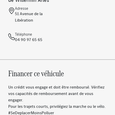
Projecteurs MULTIBEAM LED
Pack USB Plus
Adresse
51 Avenue de la
Vide-poche sur la console centrale avec couvercle à
Libération
enrouleur
Kit carrosserie AMG
Assistant intérieur MBUX
Téléphone
04 90 97 65 65
Prééquipement pour radio digitale
Sièges sport à l'avant
Chargeur embarqué 3,7 kW AC
Vitrage athermique foncé
Système de sonorisation Advanced
Financer ce véhicule
Ecran média 10''
Eclairage d'ambiance
KEYLESS-GO
Un crédit vous engage et doit être remboursé. Vérifiez
Système de recharge sans fil pour smartphone
vos capacités de remboursement avant de vous
Norme d'émissions EU6
engager.
AMG Line
Pour les trajets courts, privilégiez la marche ou le vélo.
Document COC pour norme EU6
#SeDeplacerMoinsPolluer