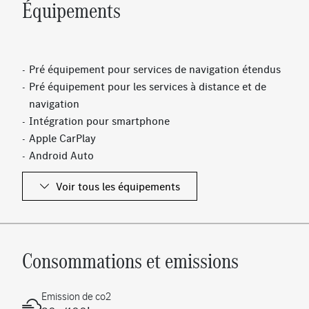
Équipements
Pré équipement pour services de navigation étendus
Pré équipement pour les services à distance et de
navigation
Intégration pour smartphone
Apple CarPlay
Android Auto
Prééquipement pour service de partage de clé
Voir tous les équipements
Assistance aux angles morts
Aide active au stationnement avec PARKTRONIC
Siège passager avant à réglages électriques avec
fonction Mémoires
Consommations et emissions
Avertisseur de franchissement de ligne actif
Rétroviseur intérieur à commutation jour/nuit
automatique
Emission de co2