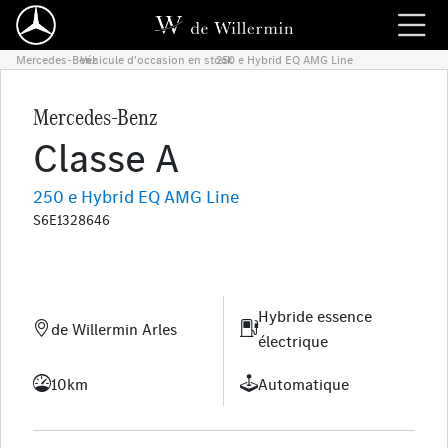
Mercedes-Benz
Véhicule d'occasion en stock
›
250 e Hybrid EQ AMG Line
›
Mercedes-Benz
Classe A
250 e Hybrid EQ AMG Line
S6E1328646
Hybride essence
de Willermin Arles
électrique
10km
Automatique