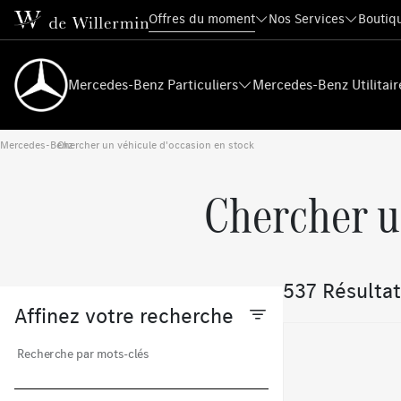
Offres du moment
Nos Services
Boutiqu
Mercedes-Benz Particuliers
Mercedes-Benz Utilitair
Mercedes-Benz
Chercher un véhicule d'occasion en stock
›
Chercher u
537 Résultat
Affinez votre recherche
Recherche par mots-clés