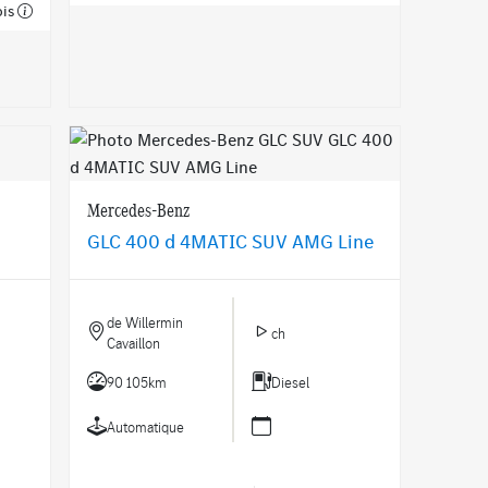
ois
Mercedes-Benz
GLC 400 d 4MATIC SUV AMG Line
de Willermin
ch
Cavaillon
90 105km
Diesel
Automatique