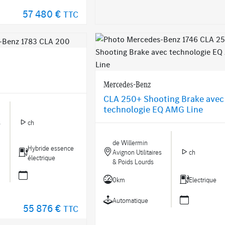
57 480 €
TTC
Mercedes-Benz
CLA 250+ Shooting Brake avec
technologie EQ AMG Line
s
ch
de Willermin
Hybride essence
Avignon Utilitaires
ch
électrique
& Poids Lourds
0km
Electrique
Automatique
55 876 €
TTC