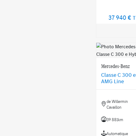
37 940 €
T
Mercedes-Benz
Classe C 300 e
AMG Line
de Willermin
Cavaillon
39 881km
Automatique