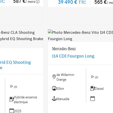
587 €
TC
39 490 €
565 €
/ mois
TTC
/ m
Mercedes-Benz
114 CDI Fourgon Long
rid EQ Shooting
ne
de Willermin
ch
Orange
ch
10km
Diesel
Hybride essence
Manuelle
électrique
2025