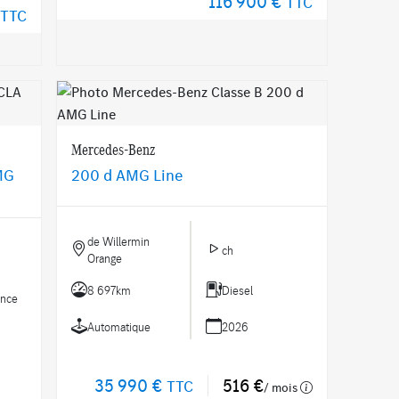
116 900 €
TTC
TTC
Mercedes-Benz
MG
200 d AMG Line
de Willermin
ch
Orange
8 697km
Diesel
ence
Automatique
2026
35 990 €
516 €
TTC
/ mois