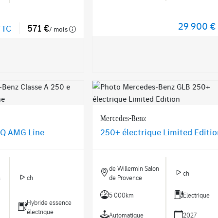
29 900 €
571 €
TTC
/ mois
Mercedes-Benz
EQ AMG Line
250+ électrique Limited Editi
de Willermin Salon
ch
s
ch
de Provence
5 000km
Electrique
Hybride essence
électrique
Automatique
2027