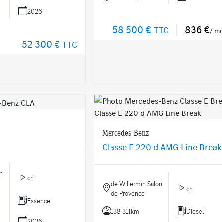
2026
58 500 €
836 €
TTC
/ m
52 300 €
TTC
Mercedes-Benz
Classe E 220 d AMG Line Break
on
ch
de Willermin Salon
ch
de Provence
Essence
138 311km
Diesel
2026