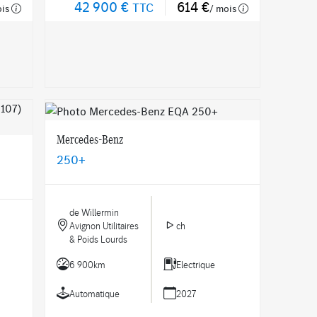
42 900 €
614 €
TTC
ois
/ mois
Mercedes-Benz
250+
de Willermin
Avignon Utilitaires
ch
& Poids Lourds
6 900km
Electrique
Automatique
2027