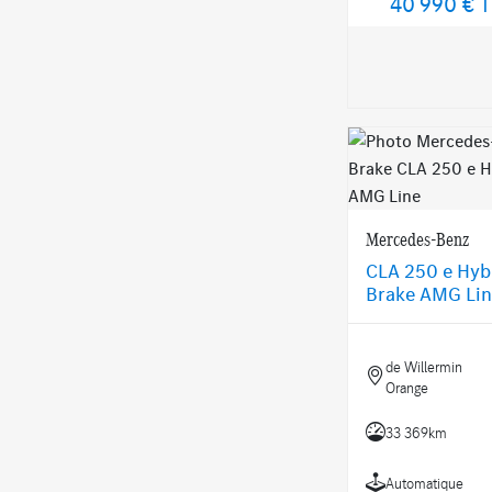
40 990 €
T
Mercedes-Benz
CLA 250 e Hyb
Brake AMG Li
de Willermin
Orange
33 369km
Automatique