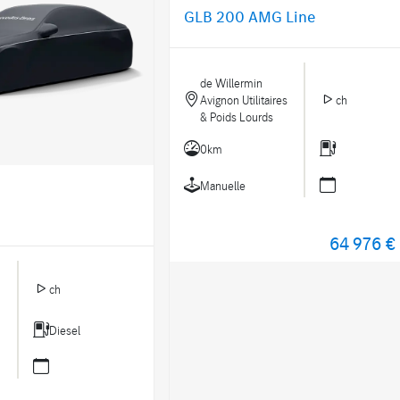
GLB 200 AMG Line
de Willermin
Avignon Utilitaires
ch
& Poids Lourds
0km
Manuelle
64 976 €
ch
Diesel