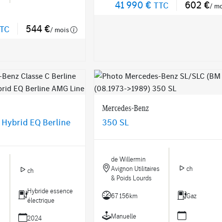
41 990 €
602 €
TTC
/ m
544 €
TC
/ mois
Mercedes-Benz
 Hybrid EQ Berline
350 SL
de Willermin
Avignon Utilitaires
ch
ch
& Poids Lourds
Hybride essence
67 156km
Gaz
électrique
Manuelle
2024