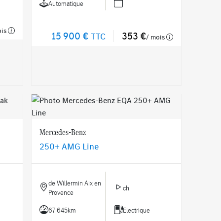
Automatique
ois
15 900 €
353 €
TTC
/ mois
Mercedes-Benz
250+ AMG Line
de Willermin Aix en
ch
Provence
67 645km
Electrique