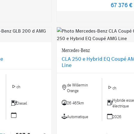
67 376 €
Mercedes-Benz
ne
CLA 250 e Hybrid EQ Coupé A
Line
de Willermin
ch
ch
Orange
Hybride ess
26 465km
Diesel
électrique
Automatique
2026