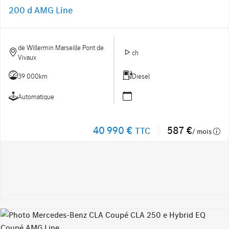
200 d AMG Line
de Willermin Marseille Pont de
ch
Vivaux
39 000km
Diesel
Automatique
40 990 €
587 €
TTC
/ mois