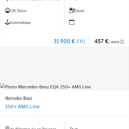
138 311km
Diesel
Automatique
31 900 €
457 €
TTC
/ mois
Mercedes-Benz
250+ AMG Line
de Willermin Aix en Provence
ch