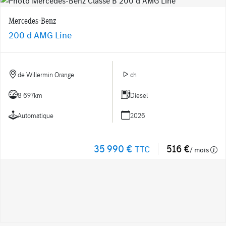
Mercedes-Benz
200 d AMG Line
de Willermin Orange
ch
8 697km
Diesel
Automatique
2026
35 990 €
516 €
TTC
/ mois