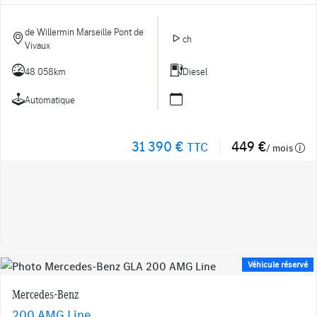
de Willermin Marseille Pont de
ch
Vivaux
48 058km
Diesel
Automatique
31 390 €
449 €
TTC
/ mois
Véhicule réservé
Mercedes-Benz
200 AMG Line