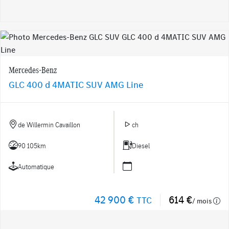
Mercedes-Benz
GLC 400 d 4MATIC SUV AMG Line
de Willermin Cavaillon
ch
90 105km
Diesel
Automatique
42 900 €
614 €
TTC
/ mois