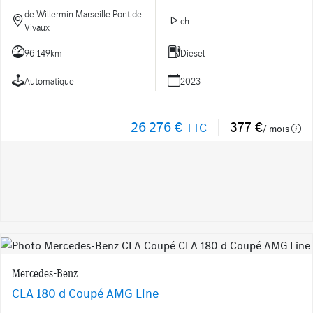
de Willermin Marseille Pont de
ch
Vivaux
96 149km
Diesel
Automatique
2023
26 276 €
377 €
TTC
/ mois
Mercedes-Benz
CLA 180 d Coupé AMG Line