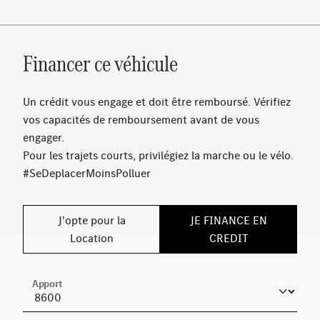
Pack Stationnement avec caméra de recul
Pack Rétroviseurs
Progressive Line
Financer ce véhicule
Navigation MBUX Premium
Pack Advanced
Progressive Line Advanced
Un crédit vous engage et doit être remboursé. Vérifiez
Pneus été
vos capacités de remboursement avant de vous
Affichage de l’état des ceintures arrière sur le
engager.
combiné d’instruments
Pour les trajets courts, privilégiez la marche ou le vélo.
Désactivation automatique de l'airbag passager
#SeDeplacerMoinsPolluer
Tapis de sol en velours
Soutien lombaire à 4 réglages
Essieu arrière à bras combinés
J'opte pour la
JE FINANCE EN
Pack Confort sièges
Location
CREDIT
Capot moteur actif
Pack Visibilité
Apport