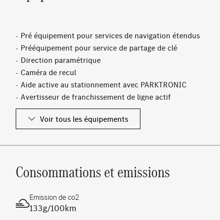
Pré équipement pour services de navigation étendus
Prééquipement pour service de partage de clé
Direction paramétrique
Caméra de recul
Aide active au stationnement avec PARKTRONIC
Avertisseur de franchissement de ligne actif
Rétroviseur intérieur à commutation jour/nuit
Voir tous les équipements
automatique
Freinage d'urgence assisté actif
Jantes alliage 43,2 cm (17") à 10 branches noir/naturel
brillant
Consommations et emissions
Antenne GPS
Filet au dos des sièges avant
Banquette arrière rabattable
Emission de co2
Airbag genou
133g/100km
Double porte-gobelets