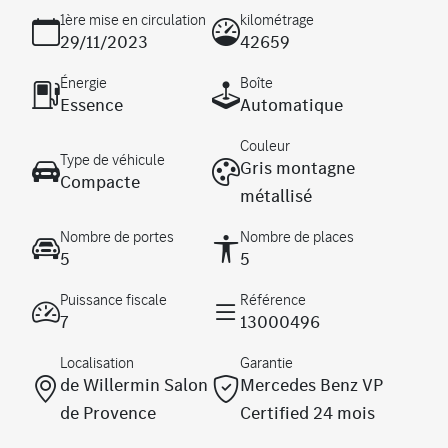
1ère mise en circulation
kilométrage
29/11/2023
42659
Énergie
Boîte
Essence
Automatique
Couleur
Type de véhicule
Gris montagne
Compacte
métallisé
Nombre de portes
Nombre de places
5
5
Puissance fiscale
Référence
7
13000496
Localisation
Garantie
de Willermin Salon
Mercedes Benz VP
de Provence
Certified 24 mois