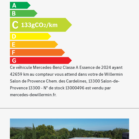
Essuie-glaces avec détecteur de pluie
Système d’appel d’urgence Mercedes-Benz
Fonctionnalités élargies MBUX
Module de communication (LTE) pour l'utilisation des
services connectés
Navigation par disque dur
Préinstallation pour Live Traffic Information
Palettes au volant
Ce véhicule Mercedes-Benz Classe A Essence de 2024 ayant
Boite de vitesses automatique 7G-DCT
42659 km au compteur vous attend dans votre de Willermin
Instrumentation digitale avec écran 10''
Salon de Provence Chem. des Cardelines, 13300 Salon-de-
Système de contrôle de la pression des pneumatiques
Provence 13300 - N° de stock 13000496 est vendu par
Rétroviseurs extérieurs rabattables et déployables
mercedes-dewillermin.fr.
électriquement
Avertisseur de limitation de vitesse
Ciel de pavillon en tissu noir
Radio digitale
Pare soleil avec mirroir de courtoisie éclairé