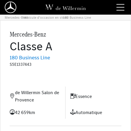
Mercedes-Benz
Véhicule d'occasion en stock
›
180 Business Line
›
Mercedes-Benz
Classe A
180 Business Line
S5E1337443
de Willermin Salon de
Essence
Provence
42 659km
Automatique