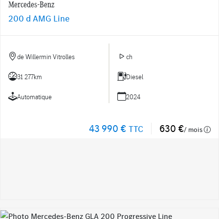
Mercedes-Benz
200 d AMG Line
de Willermin Vitrolles
ch
31 277km
Diesel
Automatique
2024
43 990 €
630 €
TTC
/ mois