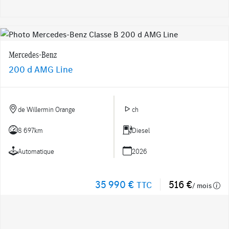
Mercedes-Benz
200 d AMG Line
de Willermin Orange
ch
8 697km
Diesel
Automatique
2026
35 990 €
516 €
TTC
/ mois