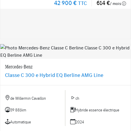
42 900 €
614 €
TTC
/ mois
Mercedes-Benz
Classe C 300 e Hybrid EQ Berline AMG Line
de Willermin Cavaillon
ch
39 881km
Hybride essence électrique
Automatique
2024