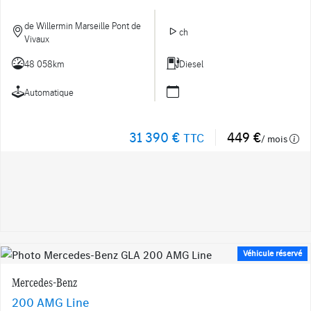
de Willermin Marseille Pont de
ch
Vivaux
48 058km
Diesel
Automatique
31 390 €
449 €
TTC
/ mois
Véhicule réservé
Mercedes-Benz
200 AMG Line