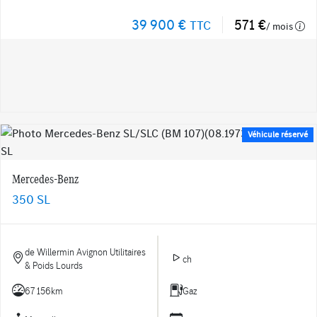
39 900 €
571 €
TTC
/ mois
Véhicule réservé
Mercedes-Benz
350 SL
de Willermin Avignon Utilitaires
ch
& Poids Lourds
67 156km
Gaz