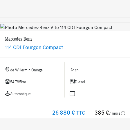
Mercedes-Benz
114 CDI Fourgon Compact
de Willermin Orange
ch
54 785km
Diesel
Automatique
26 880 €
385 €
TTC
/ mois