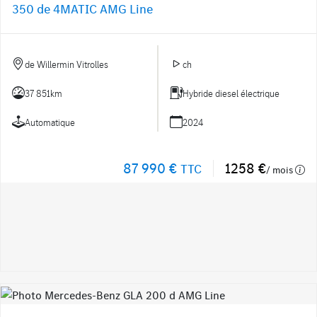
350 de 4MATIC AMG Line
de Willermin Vitrolles
ch
37 851km
Hybride diesel électrique
Automatique
2024
87 990 €
1258 €
TTC
/ mois