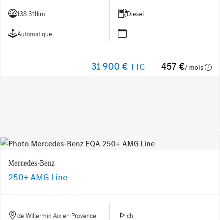
138 311km
Diesel
Automatique
31 900 €
457 €
TTC
/ mois
Mercedes-Benz
250+ AMG Line
de Willermin Aix en Provence
ch