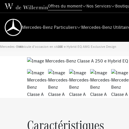
Offres du moment
Nos Services
Boutiqu
Mercedes-Benz Particuliers
Mercedes-Benz Utilitair
Mercedes-Benz
Véhicule d'occasion en stock
›
250 e Hybrid EQ AMG Exclusive Design
›
Previous
Caractéristiques