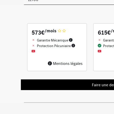
/mois
/
573€
615€
Garantie Mécanique
Garant
Protection Pécuniaire
Protec
Mentions légales
Faire une d