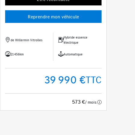
Reprendre mon véhicule
Hybride essence
de Willermin Vitrolles
électrique
21 456km
Automatique
39 990 €
TTC
573 €
/ mois