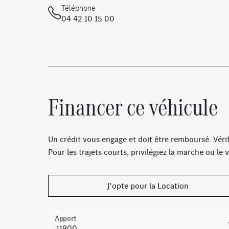
TIREFIT
Téléphone
04 42 10 15 00
DYNAMIC SELECT
Volant à gauche
Pack stationnement avec caméras panoramiques
Pack Sport Black
Pack Premium Plus
Pneus été
Financer ce véhicule
Affichage de l’état des ceintures arrière sur le
combiné d’instruments
Un crédit vous engage et doit être remboursé. Vér
Réalité augmentée pour le système multimédia 
Pour les trajets courts, privilégiez la marche ou l
Tapis de sol AMG
Essieu arrière à bras combinés
Capot moteur actif
J'opte pour la Location
Apport