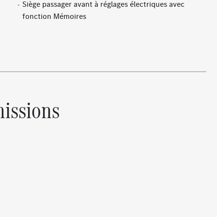
Siège passager avant à réglages électriques avec
fonction Mémoires
Rétroviseur intérieur à commutation jour/nuit
automatique
Antenne GPS
Siège conducteur à réglages électriques avec fonction
Mémoires
Banquette arrière rabattable
issions
Double porte-gobelets
Essuie-glaces avec détecteur de pluie
Fonctionnalités élargies MBUX
 des
Navigation par disque dur
Services de charge et services à distance Plus
Toit ouvrant panoramique
Palettes de changements de rapports
Affichage tête haute
iques
Suspensions confort