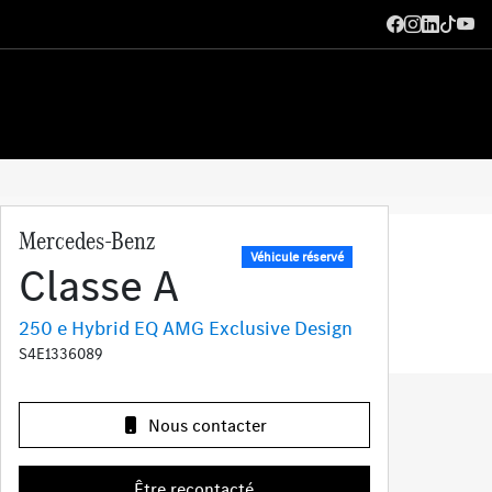
Mercedes-Benz
Véhicule réservé
Classe A
250 e Hybrid EQ AMG Exclusive Design
S4E1336089
Nous contacter
Être recontacté