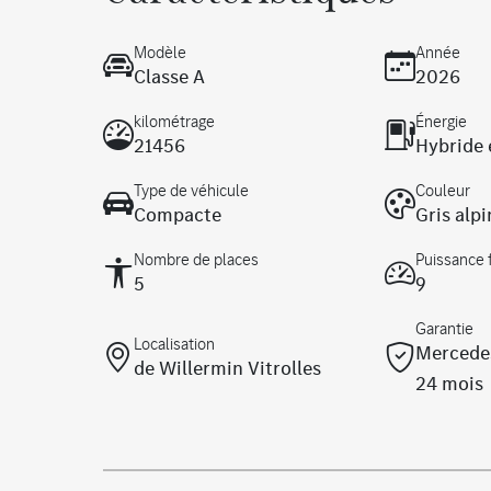
Modèle
Année
Classe A
2026
kilométrage
Énergie
21456
Hybride 
Type de véhicule
Couleur
Compacte
Gris al
Nombre de places
Puissance 
5
9
Garantie
Localisation
Mercedes
de Willermin Vitrolles
24 mois