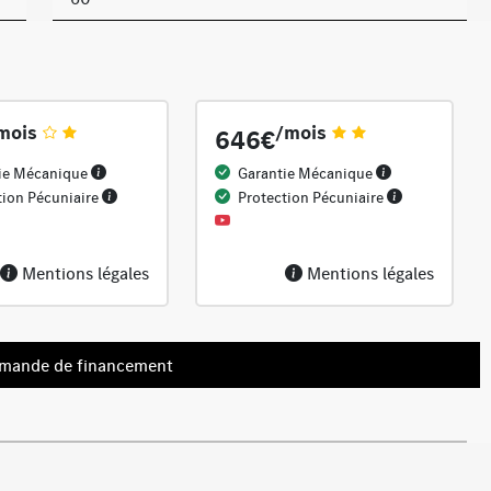
mois
/mois
646€
ie Mécanique
Garantie Mécanique
tion Pécuniaire
Protection Pécuniaire
Mentions légales
Mentions légales
emande de financement