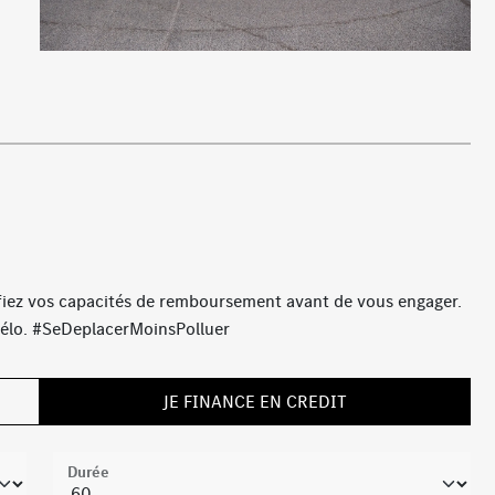
Avertisseur sonore pour les piétons
Inserts décoratifs en aluminium clair à stries
longitudinales
Volant sport multifonctions en cuir Nappa
Pack Rétroviseurs
Navigation MBUX Premium
AMG Line Premium Plus
Jantes alliage AMG 45,7 cm (18'') bicolores à 5 doubles
branches noir/naturel brillant
Désactivation automatique de l'airbag passager
ifiez vos capacités de remboursement avant de vous engager.
MBUX
Soutien lombaire à 4 réglages
e vélo. #SeDeplacerMoinsPolluer
Système de freinage sport
Pack Confort sièges
Pack Visibilité
JE FINANCE EN CREDIT
Durée