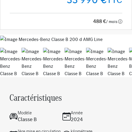
488 €
/ mois
Previous
Next
Caractéristiques
Modèle
Année
Classe B
2024
1ère mise en circulation
kilométrage