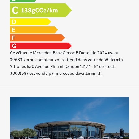
Double porte gobelet
Essuie-glaces avec détecteur de pluie
Système d’appel d’urgence Mercedes-Benz
Fonctionnalités élargies MBUX
Module de communication (LTE) pour l'utilisation des
services connectés
Navigation par disque dur
Ce véhicule Mercedes-Benz Classe B Diesel de 2024 ayant
Préinstallation pour Live Traffic Information
39689 km au compteur vous attend dans votre de Willermin
Toit ouvrant panoramique
Vitrolles 630 Avenue Rhin et Danube 13127 - N° de stock
Boite de vitesses automatique 8G-DCT
30001587 est vendu par mercedes-dewillermin.fr.
Palettes de changements de rapports galvanisées
Régulateur de vitesse TEMPOMAT avec limiteur de
vitesse
Instrumentation digitale avec écran 10,25''
Affichage tête haute
Système de contrôle de la pression des pneumatiques
Rétroviseurs extérieurs rabattables et déployables
électriquement