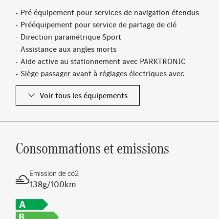
Pré équipement pour services de navigation étendus
Prééquipement pour service de partage de clé
Direction paramétrique Sport
Assistance aux angles morts
Aide active au stationnement avec PARKTRONIC
Siège passager avant à réglages électriques avec
fonction Mémoires
Voir tous les équipements
Avertisseur de franchissement de ligne actif
Rétroviseur à gradation automatique
Freinage d'urgence assisté actif
Antenne GPS
Consommations et emissions
Avertisseur de sortie du véhicule à l'arrêt
Siège conducteur à réglages électriques avec
fonction Mémoires
Emission de co2
Filet au dos des sièges avant
138g/100km
Banquette arrière rabattable 40/20/40
Airbag genou