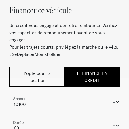
Système de sonorisation Advanced
Financer ce véhicule
Ecran média 10,25''
HANDS-FREE ACCESS
Sièges conducteur et passager avant chauffants
Un crédit vous engage et doit être remboursé. Vérifiez
Eclairage d'ambiance
vos capacités de remboursement avant de vous
KEYLESS-GO
engager.
Hayon EASY-PACK
Pour les trajets courts, privilégiez la marche ou le vélo.
Système de recharge sans fil pour smartphone
#SeDeplacerMoinsPolluer
Norme d'émissions EU6
Pack Compartiment de chargement
J'opte pour la
JE FINANCE EN
AMG Line
Location
CREDIT
Document COC Euro 6
Étiquette d'identification avec numéro de châssis
(VIN)
Apport
TIREFIT
DYNAMIC SELECT
Sonorité sportive du moteur
Durée
Volant à gauche