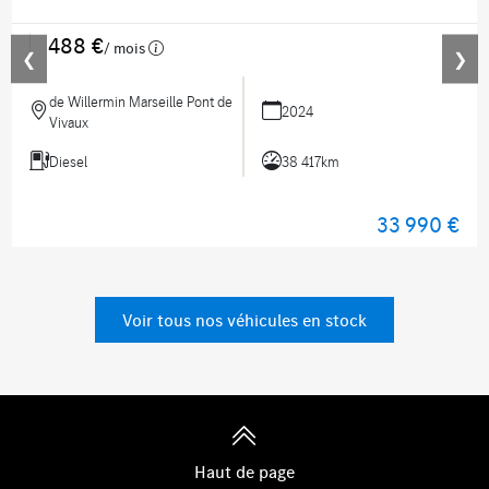
488 €
/ mois
❮
❯
de Willermin Marseille Pont de
2024
Vivaux
Diesel
38 417km
33 990 €
Voir tous nos véhicules en stock
Haut de page