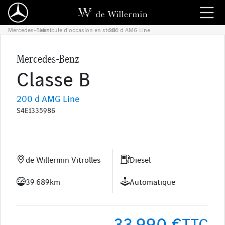
Mercedes-Benz
Véhicule d'occasion en stock
›
200 d AMG Line
›
Mercedes-Benz
Classe B
200 d AMG Line
S4E1335986
de Willermin Vitrolles
Diesel
39 689km
Automatique
33 990 €
TTC