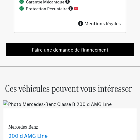
Garantie Mécanique
Prise 12V dans l'espace de chargement
Protection Pécuniaire
Essieu arrière à bras combinés
Pack Confort sièges
Mentions légales
Pack Visibilité
Système de dépollution BlueTEC pour moteur diesel
avec réservoir d’AdBlue®
Faire une demande de financement
Ces véhicules peuvent vous intéresser
Mercedes-Benz
200 d AMG Line