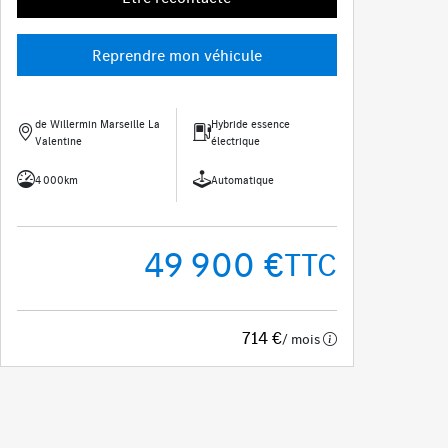
Reprendre mon véhicule
de Willermin Marseille La
Hybride essence
Valentine
électrique
4 000km
Automatique
49 900 €
TTC
714 €
/ mois