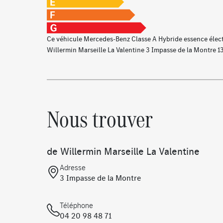
Avertisseur sonore pour les piétons
DYNAMIC SELECT
Ce véhicule Mercedes-Benz Classe A Hybride essence élec
Service connecté : Pré équipement pour services
Willermin Marseille La Valentine 3 Impasse de la Montre 1
navigation étendus
Boite de vitesses automatique 8G-DCT
Avertisseur de sortie du véhicule à l'arrêt
Service connecté : Services de charge et services
Nous trouver
distance Plus
Double porte-gobelets
AMG Line
de Willermin Marseille La Valentine
Prééquipement pour radio digitale
Filet au dos des sièges avant
Adresse
3 Impasse de la Montre
Capteur d'empreinte digitale
Essieu arrière à bras combinés
Document COC pour norme EU6
Téléphone
04 20 98 48 71
Airbag genou