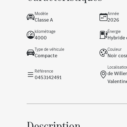
Modèle
Année
Classe A
2026
kilométrage
Énergie
4000
Hybride 
Type de véhicule
Couleur
Compacte
Noir cos
Localisatio
Référence
de Wille
0453142491
Valentin
Description