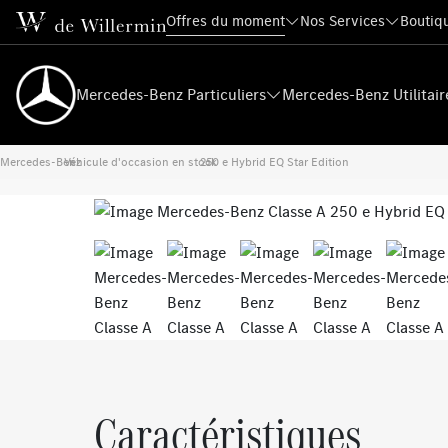
Offres du moment
Nos Services
Boutiqu
Mercedes-Benz Particuliers
Mercedes-Benz Utilitair
Mercedes-Benz
Véhicule d'occasion en stock
›
250 e Hybrid EQ Star Edition
›
Previous
Caractéristiques