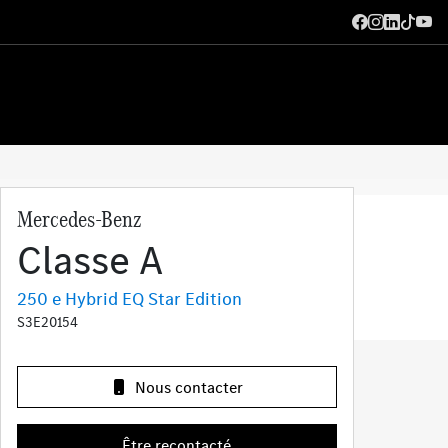
Mercedes-Benz
Classe A
250 e Hybrid EQ Star Edition
S3E20154
Nous contacter
Être recontacté