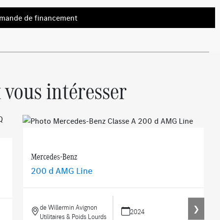
emande de financement
 vous intéresser
Mercedes-Benz
200 d AMG Line
de Willermin Avignon
❯
2024
Utilitaires & Poids Lourds