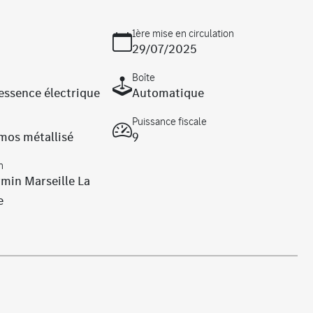
1ère mise en circulation
29/07/2025
Boîte
essence électrique
Automatique
Puissance fiscale
mos métallisé
9
n
rmin Marseille La
e