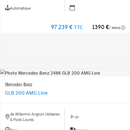
Automatique
97 239 €
1390 €
TTC
/ mois
Mercedes-Benz
GLB 200 AMG Line
de Willermin Avignon Utilitaires
ch
& Poids Lourds