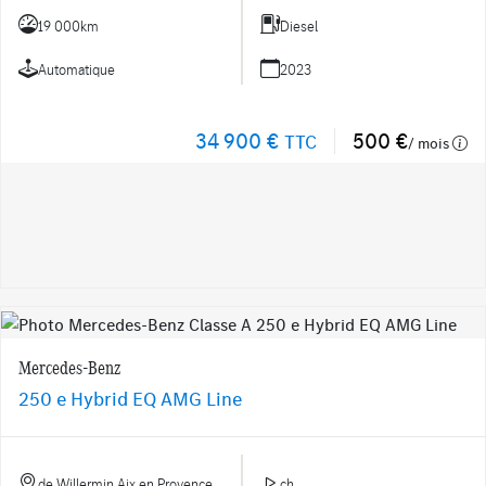
19 000km
Diesel
Automatique
2023
34 900 €
500 €
TTC
/ mois
Mercedes-Benz
250 e Hybrid EQ AMG Line
de Willermin Aix en Provence
ch