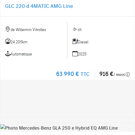
GLC 220 d 4MATIC AMG Line
de Willermin Vitrolles
ch
24 205km
Diesel
Automatique
2025
63 990 €
916 €
TTC
/ mois