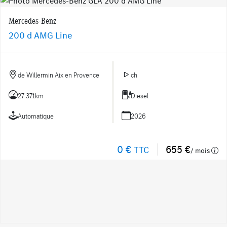
Mercedes-Benz
200 d AMG Line
de Willermin Aix en Provence
ch
27 371km
Diesel
Automatique
2026
0 €
655 €
TTC
/ mois