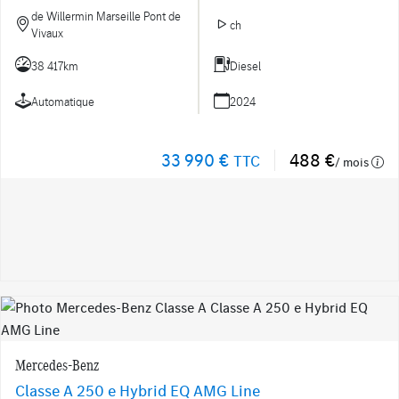
de Willermin Marseille Pont de
ch
Vivaux
38 417km
Diesel
Automatique
2024
33 990 €
488 €
TTC
/ mois
Mercedes-Benz
Classe A 250 e Hybrid EQ AMG Line