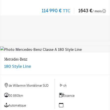
114 990 €
1643 €
TTC
/ mois
Mercedes-Benz
180 Style Line
de Willermin Montélimar SUD
ch
50 860km
Essence
Automatique