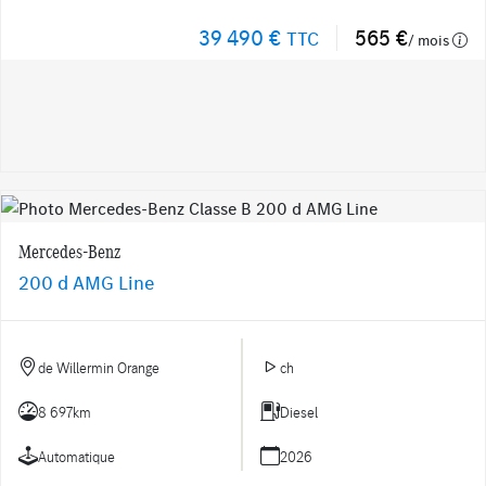
39 490 €
565 €
TTC
/ mois
Mercedes-Benz
200 d AMG Line
de Willermin Orange
ch
8 697km
Diesel
Automatique
2026