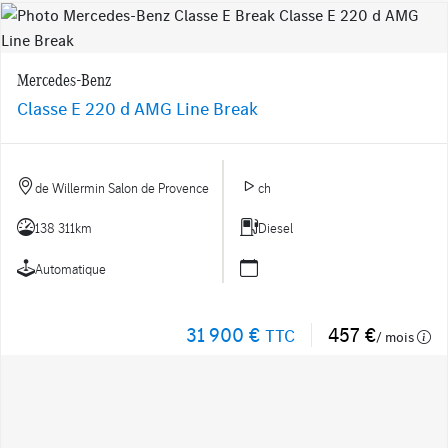
Mercedes-Benz
Classe E 220 d AMG Line Break
de Willermin Salon de Provence
ch
138 311km
Diesel
Automatique
31 900 €
457 €
TTC
/ mois