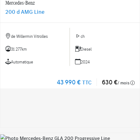
Mercedes-Benz
200 d AMG Line
de Willermin Vitrolles
ch
31 277km
Diesel
Automatique
2024
43 990 €
630 €
TTC
/ mois