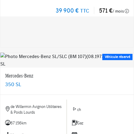
39 900 €
571 €
TTC
/ mois
Véhicule réservé
Mercedes-Benz
350 SL
de Willermin Avignon Utilitaires
ch
& Poids Lourds
67 156km
Gaz