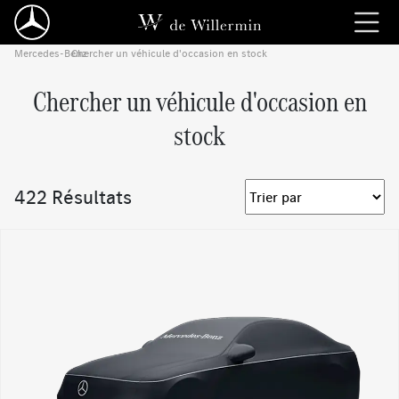
Mercedes-Benz
Chercher un véhicule d'occasion en stock
›
Chercher un véhicule d'occasion en
stock
422 Résultats