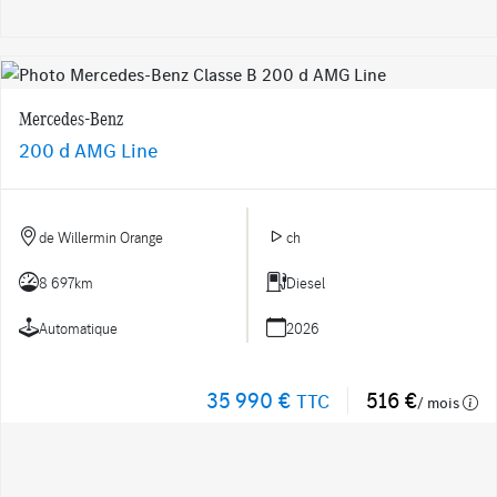
Mercedes-Benz
200 d AMG Line
de Willermin Orange
ch
8 697km
Diesel
Automatique
2026
35 990 €
516 €
TTC
/ mois