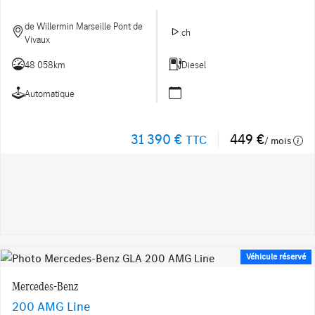
de Willermin Marseille Pont de
ch
Vivaux
48 058km
Diesel
Automatique
31 390 €
449 €
TTC
/ mois
Véhicule réservé
Mercedes-Benz
200 AMG Line