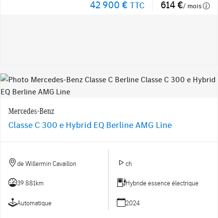
42 900 €
614 €
TTC
/ mois
Mercedes-Benz
Classe C 300 e Hybrid EQ Berline AMG Line
de Willermin Cavaillon
ch
39 881km
Hybride essence électrique
Automatique
2024