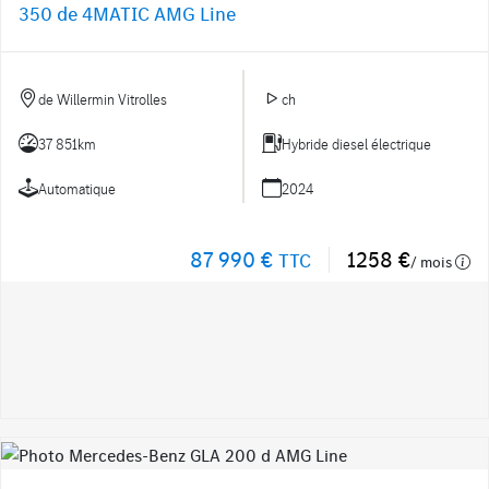
350 de 4MATIC AMG Line
de Willermin Vitrolles
ch
37 851km
Hybride diesel électrique
Automatique
2024
87 990 €
1258 €
TTC
/ mois