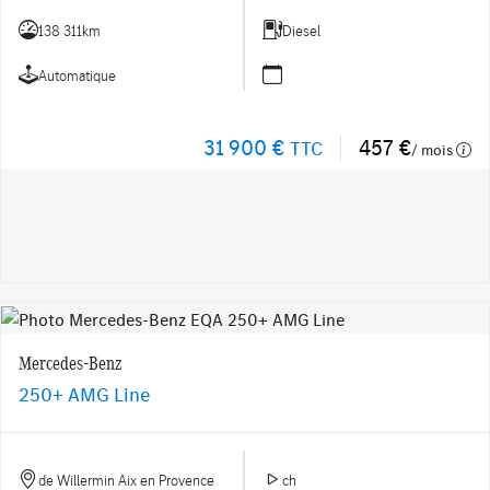
138 311km
Diesel
Automatique
31 900 €
457 €
TTC
/ mois
Mercedes-Benz
250+ AMG Line
de Willermin Aix en Provence
ch