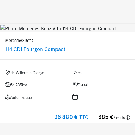
Mercedes-Benz
114 CDI Fourgon Compact
de Willermin Orange
ch
54 785km
Diesel
Automatique
26 880 €
385 €
TTC
/ mois