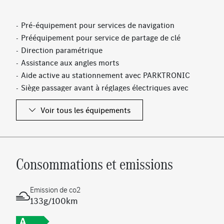
Pré-équipement pour services de navigation
Prééquipement pour service de partage de clé
Direction paramétrique
Assistance aux angles morts
Aide active au stationnement avec PARKTRONIC
Siège passager avant à réglages électriques avec
fonction Mémoires
Voir tous les équipements
Avertisseur de franchissement de ligne actif
Rétroviseur intérieur à commutation jour/nuit
automatique
Freinage d'urgence assisté actif
Consommations et emissions
Antenne GPS
Avertisseur de sortie du véhicule à l'arrêt
Siège conducteur à réglages électriques avec
Emission de co2
fonction Mémoires
133g/100km
Filet au dos des sièges avant