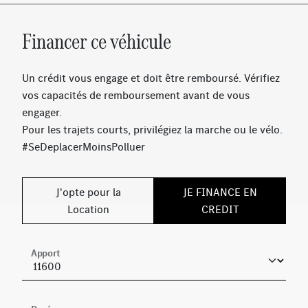
Prééquipement pour radio digitale
Sièges sport à l'avant
Financer ce véhicule
Système de sonorisation Advanced
Ecran média 10''
Sièges conducteur et passager avant chauffants
Un crédit vous engage et doit être remboursé. Vérifiez
Eclairage d'ambiance
vos capacités de remboursement avant de vous
KEYLESS-GO
engager.
Système de recharge sans fil pour smartphone
Pour les trajets courts, privilégiez la marche ou le vélo.
Norme d'émissions EU6
#SeDeplacerMoinsPolluer
AMG Line
Document COC pour norme EU6
J'opte pour la
JE FINANCE EN
Étiquette d'identification avec numéro de châssis
Location
CREDIT
(VIN)
TIREFIT
DYNAMIC SELECT
Apport
Sonorité sportive du moteur
Volant à gauche
Volant sport multifonctions en cuir Nappa