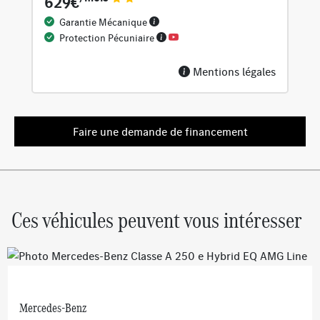
629€
Pack Visibilité
Garantie Mécanique
Système de dépollution BlueTEC pour moteur diesel
Protection Pécuniaire
avec réservoir d’AdBlue®
Mentions légales
Faire une demande de financement
Ces véhicules peuvent vous intéresser
Mercedes-Benz