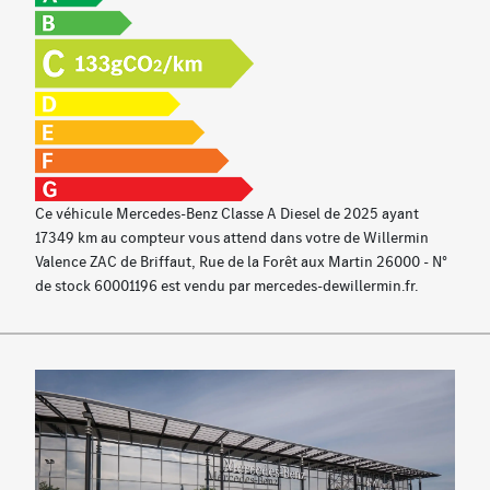
Banquette arrière rabattable
Airbag genou
Double porte-gobelets
Essuie-glaces avec détecteur de pluie
Système d’appel d’urgence Mercedes-Benz
Fonctionnalités élargies MBUX
Module de communication (LTE) pour l'utilisation des
services connectés
Ce véhicule Mercedes-Benz Classe A Diesel de 2025 ayant
Navigation par disque dur
17349 km au compteur vous attend dans votre de Willermin
Pré-équipement pour Live Traffic Information
Valence ZAC de Briffaut, Rue de la Forêt aux Martin 26000 - N°
Accoudoir central arrière
de stock 60001196 est vendu par mercedes-dewillermin.fr.
Toit ouvrant panoramique
Boite de vitesses automatique 8G-DCT
Palettes de changements de rapports
Régulateur de vitesse TEMPOMAT avec limiteur de
vitesse
Instrumentation digitale avec écran 10''
Affichage tête haute