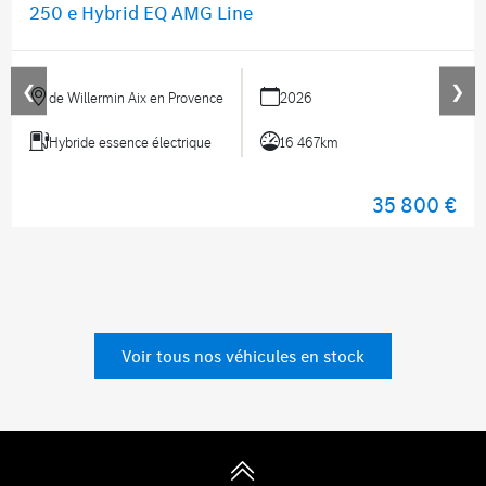
250 e Hybrid EQ AMG Line
❮
❯
de Willermin Aix en Provence
2026
Hybride essence électrique
16 467km
35 800 €
Voir tous nos véhicules en stock