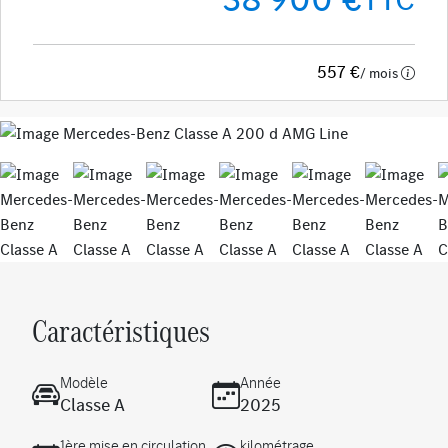
557 €
/ mois
Previous
Next
Caractéristiques
Modèle
Année
Classe A
2025
1ère mise en circulation
kilométrage