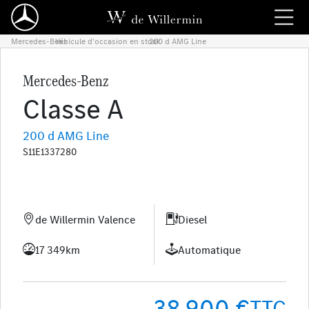
Mercedes-Benz
Véhicule d'occasion en stock
›
200 d AMG Line
›
Mercedes-Benz
Classe A
200 d AMG Line
S11E1337280
de Willermin Valence
Diesel
17 349km
Automatique
38 900 €
TTC