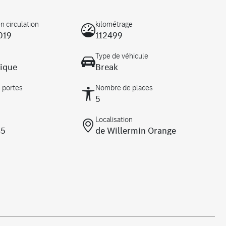
n circulation
kilométrage
019
112499
Type de véhicule
ique
Break
 portes
Nombre de places
5
Localisation
85
de Willermin Orange