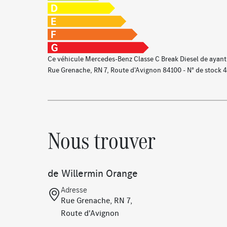
COMAND Online
Climatisation automatique THERMATIC à deux z
Eclairage de proximité dans les rétroviseurs extér
Ce véhicule Mercedes-Benz Classe C Break Diesel de ayan
Projecteurs MULTIBEAM LED
Rue Grenache, RN 7, Route d'Avignon 84100 - N° de stock 
Rampes de toit en aluminium
Prééquipement pour radio digitale
Ecran média haute résolution 10,25''
Pack d’éclairage intérieur
Nous trouver
Hayon EASY-PACK
Système de recharge sans fil pour smartphone
Norme d'émissions EU6
de Willermin Orange
Kit TIREFIT
Feux stop adaptatifs
Adresse
Rue Grenache, RN 7,
Volant sport multifonction en cuir
Route d'Avignon
Pack Avantgarde extérieur
Pack Rétroviseurs