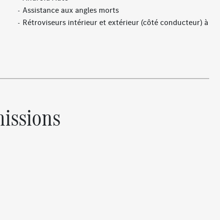
Assistance aux angles morts
Rétroviseurs intérieur et extérieur (côté conducteur) à
commutation jour/nuit automatique
Désiglage coffre
Avertisseur de sortie du véhicule à l'arrêt
Banquette arrière rabattable
Porte gobelet
Essuie-glaces avec détecteur de pluie
issions
Module de communication (LTE) pour l’utilisation des
services Mercedes me connect
fic
Boîte de vitesses automatique à 9 rapports 9G-
TRONIC avec fonction "Stop/Start ECO"
Régulateur de vitesse TEMPOMAT avec limiteur de
vitesse
Combiné d'instruments digital
Système de contrôle de la pression des pneumatiques
s
Assistant de signalisation routière