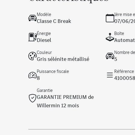
Modèle
1ère mise e
Classe C Break
07/06/2
Énergie
Boîte
Diesel
Automat
Couleur
Nombre de
Gris sélénite métallisé
5
Puissance fiscale
Référence
8
410005
Garantie
GARANTIE PREMIUM de
Willermin 12 mois