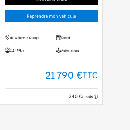
Reprendre mon véhicule
de Willermin Orange
Diesel
112 499km
Automatique
21 790 €
TTC
340 €
/ mois