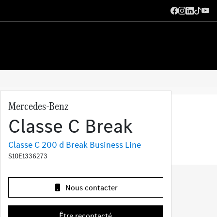
Mercedes-Benz
Classe C Break
Classe C 200 d Break Business Line
S10E1336273
Nous contacter
Être recontacté