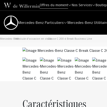
Offres du moment
Nos Services
Boutiqu
Mercedes-Benz Particuliers
Mercedes-Benz Utilitair
Mercedes-Benz
Véhicule d'occasion en stock
›
Classe C 200 d Break Business Line
›
Previous
Caractéristiques