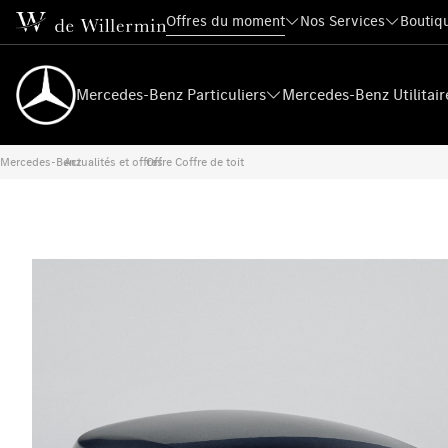
Offres du moment
Nos Services
Boutiqu
Mercedes-Benz Particuliers
Mercedes-Benz Utilitair
Mercedes-Benz
Actualités et offres
›
Offre Coffre de toit
›