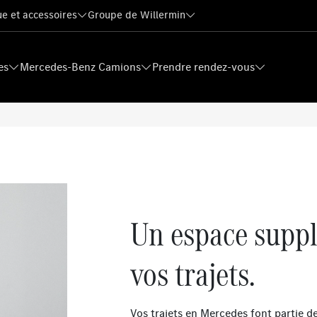
e et accessoires
Groupe de Willermin
es
Mercedes-Benz Camions
Prendre rendez-vous
Un espace suppl
vos trajets.
Vos trajets en Mercedes font partie d