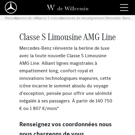
Gamme de véhicules neufs
Mercedes-Benz
›
Classe S Limousine AMG Line
›
›
Demande de renseignement Mercedes-Benz Classe S Limousine AMG Line
Classe S Limousine AMG Line
Mercedes-Benz réinvente la berline de luxe
avec la toute nouvelle Classe S Limousine
AMG Line. Alliant lignes magistrales à
empattement long, confort royal et
innovations technologiques majeures, cette
icône incarne le sommet absolu du voyage
d'exception, pensée pour offrir une sérénité
inégalée à ses passagers. À partir de 140 750
€ ou 1 807 €/mois*
Renseignez vos coordonnées nous
nous chargeons de vous