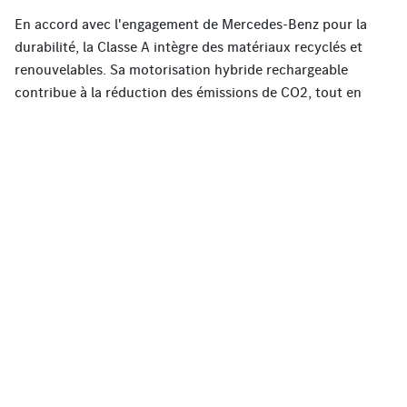
En accord avec l'engagement de Mercedes-Benz pour la
durabilité, la Classe A intègre des matériaux recyclés et
renouvelables. Sa motorisation hybride rechargeable
contribue à la réduction des émissions de CO2, tout en
offrant des performances exceptionnelles, faisant de ce
modèle un choix écologique sans compromis.
Je suis intéressé(e)
Réservez un essai
Ne tardez plus, transformez votre rêve en réalité en
réalisant un essai de la Mercedes-Benz Classe A. Un